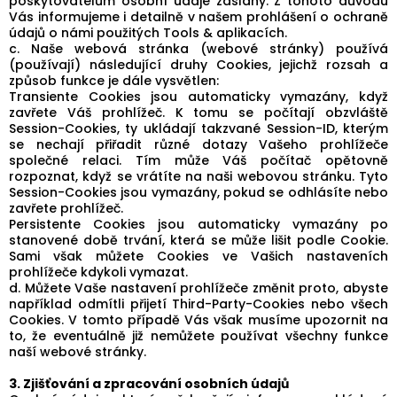
poskytovatelům osobní údaje zaslány. Z tohoto důvodu
Vás informujeme i detailně v našem prohlášení o ochraně
údajů o námi použitých Tools & aplikacích.
c. Naše webová stránka (webové stránky) používá
(používají) následující druhy Cookies, jejichž rozsah a
způsob funkce je dále vysvětlen:
Transiente Cookies jsou automaticky vymazány, když
zavřete Váš prohlížeč. K tomu se počítají obzvláště
Session-Cookies, ty ukládají takzvané Session-ID, kterým
se nechají přiřadit různé dotazy Vašeho prohlížeče
společné relaci. Tím může Váš počítač opětovně
rozpoznat, když se vrátíte na naši webovou stránku. Tyto
Session-Cookies jsou vymazány, pokud se odhlásíte nebo
zavřete prohlížeč.
Persistente Cookies jsou automaticky vymazány po
stanovené době trvání, která se může lišit podle Cookie.
Sami však můžete Cookies ve Vašich nastaveních
prohlížeče kdykoli vymazat.
d. Můžete Vaše nastavení prohlížeče změnit proto, abyste
například odmítli přijetí Third-Party-Cookies nebo všech
Cookies. V tomto případě Vás však musíme upozornit na
to, že eventuálně již nemůžete používat všechny funkce
naší webové stránky.
3. Zjišťování a zpracování osobních údajů