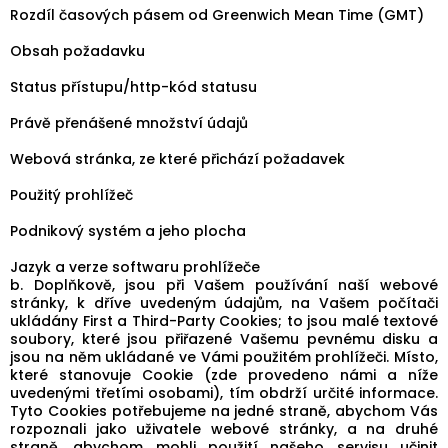
Rozdíl časových pásem od Greenwich Mean Time (GMT)
Obsah požadavku
Status přístupu/http-kód statusu
Právě přenášené množství údajů
Webová stránka, ze které přichází požadavek
Použitý prohlížeč
Podnikový systém a jeho plocha
Jazyk a verze softwaru prohlížeče
b. Doplňkově, jsou při Vašem používání naší webové
stránky, k dříve uvedeným údajům, na Vašem počítači
ukládány First a Third-Party Cookies; to jsou malé textové
soubory, které jsou přiřazené Vašemu pevnému disku a
jsou na něm ukládané ve Vámi použitém prohlížeči. Místo,
které stanovuje Cookie (zde provedeno námi a níže
uvedenými třetími osobami), tím obdrží určité informace.
Tyto Cookies potřebujeme na jedné straně, abychom Vás
rozpoznali jako uživatele webové stránky, a na druhé
straně, abychom mohli použití našeho servisu učinit