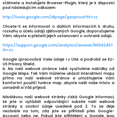
stáhnete a instalujete Browser-Plugin, který je k dispozici
pod následujícím odkazem:
http://tools.google.com/dlpage/gaoptout?hl=cz
Chcete-li se informovat o dalších informacích k druhu,
rozsahu a účelu údajů zjišťovaných Google, doporučujeme
Vám, abyste si přečetli jejich ustanovení o ochraně údajů.
https://support.google.com/analytics/answer/6004245?
hl=cz
Google zpracovává Vaše údaje i v USA a podrobil se EU-
US Privacy Shield.
b. Na naší webové stránce také využíváme nabídky od
Google Maps. Tak Vám můžeme ukázat interaktivní mapy
přímo na naší webové stránce a umožňujeme Vám
komfortní použití funkce map, abyste našli naše místo a
usnadnili si Váš příjezd.
Návštěvou naší webové stránky získá Google informaci,
že jste si vyžádali odpovídající subsite naší webové
stránky a osobní údaje uvedené pod 2. To se děje
nezávisle na tom, zda jste se přihlásili přes Google-
Account nebo ne. Pokud jste přihlášení u Google, jsou