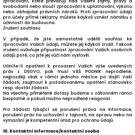
zpracování, které převažují nad Vašimi zájmy, právy a
svobodami nebo slouží zpracování k uplatňování, výkonu
nebo obhajobě právních nároků. Proti zpracování údajů
pro účely přímé reklamy můžete kdykoli vznést námitku s
účinností do budoucna.
Zrušení souhlasu
V případě, že jste samostatně udělili souhlas ke
zpracování Vašich údajů, můžete jej kdykoli zrušit. Takové
zrušení ovlivňuje přípustnost zpracování Vašich osobních
údajů poté, co jste jej vůči nám vyslovili.
Učiníte-li opatření k prosazení Vašich výše uvedených
práv z DSGVO, pak musí VÁŠ PODNIK neprodleně,
nejpozději však v rámci jednoho měsíce po dojití Vaší
žádosti, zaujmout k požadovanému opatření stanovisko
resp. dostát žádosti.
Na všechny přiměřené dotazy budeme v zákonném rámci
bezplatně a pokud možno neprodleně reagovat.
Pro žádosti týkající se porušení práva na informace,
porušení práv na uchování v tajnosti, na opravu nebo na
vymazání je kompetentní úřad pro ochranu údajů.
10. Kontaktní informace/kontaktní osoba