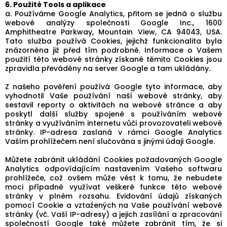
6. Použité Tools a aplikace
a. Používáme Google Analytics, přitom se jedná o službu
webové analýzy společnosti Google Inc., 1600
Amphitheatre Parkway, Mountain View, CA 94043, USA.
Tato služba používá Cookies, jejichž funkcionalita byla
znázorněna již před tím podrobně. Informace o Vašem
použití této webové stránky získané těmito Cookies jsou
zpravidla převáděny na server Google a tam ukládány.
Z našeho pověření používá Google tyto informace, aby
vyhodnotil Vaše používání naší webové stránky, aby
sestavil reporty o aktivitách na webové stránce a aby
poskytl další služby spojené s používáním webové
stránky a využíváním internetu vůči provozovateli webové
stránky. IP-adresa zaslaná v rámci Google Analytics
Vaším prohlížečem není slučována s jinými údaji Google.
Můžete zabránit ukládání Cookies požadovaných Google
Analytics odpovídajícím nastavením Vašeho softwaru
prohlížeče, což ovšem může vést k tomu, že nebudete
moci případně využívat veškeré funkce této webové
stránky v plném rozsahu. Evidování údajů získaných
pomocí Cookie a vztažených na Vaše používání webové
stránky (vč. Vaší IP-adresy) a jejich zasílání a zpracování
společností Google také můžete zabránit tím, že si