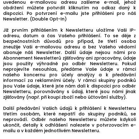
uvedenou e-mailovou adresu zašleme e-mail, jehož
obdržení můžete potvrdit kliknutím na odkaz daný k
dispozici. Po potvrzení e-mailu jste přihlášeni pro náš
Newsletter. (Double Opt-In)
Již prvním přihlášením k Newsletteru uložíme Vaši IP-
adresu, datum a čas Vašeho přihlášení. To se děje z
bezpečnostních důvodů pro případ, že třetí osoba
zneužije Vaši e-mailovou adresu a bez Vašeho vědomí
abonuje náš Newsletter. Další údaje nejsou námi pro
Abonnement Newsletterů zjišťovány ani zpracovány, údaje
jsou použity výhradně po odběr Newsletteru. Pokud
neprojevíte nesouhlas, předáme Vaše údaje v rámci
našeho koncernu pro účely analýzy a k předávání
informací za reklamními účely. V rámci skupiny podniků
jsou Vaše údaje, které jste nám dali k dispozici pro odběr
Newsletteru, porovnávány s údaji, které jsou námi jinak
zjišťovány (např. při koupi zboží nebo účtování služby).
Další předávání Vašich údajů k přihlášení k Newsletteru
třetím osobám, které nepatří do skupiny podniků, se
neprovádí. Odběr našeho Newsletteru můžete kdykoli
ukončit, detaily k odhlášení nalezete v potvrzovacím e-
mailu a v každém jednotlivém Newsletteru.