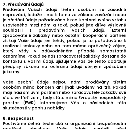
7. Předávání údajů
Předávání Vašich údajů třetím osobám se zásadně
neprovádí, ledaže jsme k tomu ze zákona zavázáni nebo
je předání údaje požadováno k realizaci smluvního vztahu
uzavřeného mezi námi a také, pokud jste dříve výslovně
souhlasili s předáváním Vašich údajů. Externí
zpracovatelé zakázky nebo ostatní kooperační partneři
získají Vaše údaje jen tehdy, pokud je to požadováno k
realizaci smlouvy nebo na tom máme oprávněný zájem,
který vždy v odůvodněném případě samostatně
oznámíme. Pokud se náš zpracovatel zakázky dostane do
kontaktu s Vašimi údaji, ujišťujeme Vás, že tento dodržuje
předpisy zákona na ochranu údajů stejným způsobem
jako my.
Vaše osobní údaje nejsou námi prodávány třetím
osobám mimo koncern ani jinak uváděny na trh. Pokud
mají naši smluvní partneři nebo zpracovatelé zakázky své
sídlo ve třetí zemi, tedy státu mimo Evropský hospodářský
prostor (EWR), informujeme Vás o následcích této
skutečnosti v popisu nabídky.
8. Bezpečnost
Používáme četná technická a organizační bezpečnostní
opatření, abychom Vaše údaje chránili před