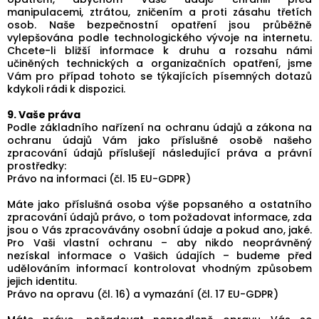
manipulacemi, ztrátou, zničením a proti zásahu třetích
osob. Naše bezpečnostní opatření jsou průběžně
vylepšována podle technologického vývoje na internetu.
Chcete-li bližší informace k druhu a rozsahu námi
učiněných technických a organizačních opatření, jsme
Vám pro případ tohoto se týkajících písemných dotazů
kdykoli rádi k dispozici.
9. Vaše práva
Podle základního nařízení na ochranu údajů a zákona na
ochranu údajů Vám jako příslušné osobě našeho
zpracování údajů příslušejí následující práva a právní
prostředky:
Právo na informaci (čl. 15 EU-GDPR)
Máte jako příslušná osoba výše popsaného a ostatního
zpracování údajů právo, o tom požadovat informace, zda
jsou o Vás zpracovávány osobní údaje a pokud ano, jaké.
Pro Vaši vlastní ochranu – aby nikdo neoprávněný
nezískal informace o Vašich údajích – budeme před
udělováním informací kontrolovat vhodným způsobem
jejich identitu.
Právo na opravu (čl. 16) a vymazání (čl. 17 EU-GDPR)