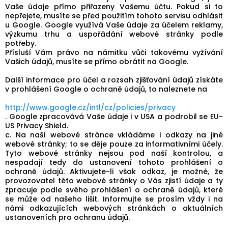
Vaše údaje přímo přiřazeny Vašemu účtu. Pokud si to
nepřejete, musíte se před použitím tohoto servisu odhlásit
u Google. Google využívá Vaše údaje za účelem reklamy,
výzkumu trhu a uspořádání webové stránky podle
potřeby.
Přísluší Vám právo na námitku vůči takovému vyžívání
Vašich údajů, musíte se přímo obrátit na Google.
Další informace pro účel a rozsah zjišťování údajů získáte
v prohlášení Google o ochraně údajů, to naleznete na
http://www.google.cz/intl/cz/policies/privacy
. Google zpracovává Vaše údaje i v USA a podrobil se EU-
US Privacy Shield.
c. Na naší webové stránce vkládáme i odkazy na jiné
webové stránky; to se děje pouze za informativními účely.
Tyto webové stránky nejsou pod naší kontrolou, a
nespadají tedy do ustanovení tohoto prohlášení o
ochraně údajů. Aktivujete-li však odkaz, je možné, že
provozovatel této webové stránky o Vás zjistí údaje a ty
zpracuje podle svého prohlášení o ochraně údajů, které
se může od našeho lišit. Informujte se prosím vždy i na
námi odkazujících webových stránkách o aktuálních
ustanoveních pro ochranu údajů.