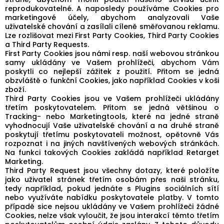
reprodukovatelné. A naposledy používáme Cookies pro
marketingové účely, abychom analyzovali Vaše
uživatelské chování a zasílali cíleně směřovanou reklamu.
Lze rozlišovat mezi First Party Cookies, Third Party Cookies
a Third Party Requests.
First Party Cookies jsou námi resp. naší webovou stránkou
samy ukládány ve Vašem prohlížeči, abychom Vám
poskytli co nejlepší zážitek z použití. Přitom se jedná
obzvláště o funkční Cookies, jako například Cookies v koši
zboží.
Third Party Cookies jsou ve Vašem prohlížeči ukládány
třetím poskytovatelem. Přitom se jedná většinou o
Tracking- nebo Marketingtools, které na jedné straně
vyhodnocují Vaše uživatelské chování a na druhé straně
poskytují třetímu poskytovateli možnost, opětovně Vás
rozpoznat i na jiných navštívených webových stránkách.
Na funkci takových Cookies zakládá například Retarget
Marketing.
Third Party Request jsou všechny dotazy, které položíte
jako uživatel stránek třetím osobám přes naši stránku,
tedy například, pokud jednáte s Plugins sociálních sítí
nebo využíváte nabídku poskytovatele platby. V tomto
případě sice nejsou ukládány ve Vašem prohlížeči žádné
Cookies, nelze však vyloučit, že jsou interakcí těmto třetím