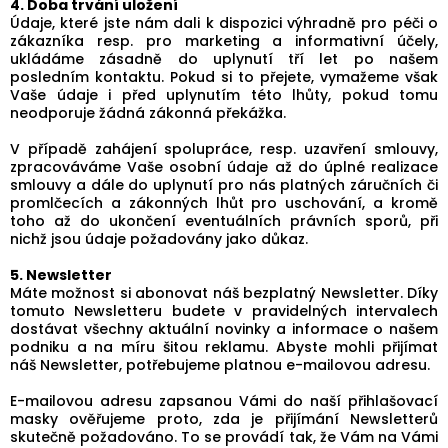
4. Doba trvání uložení
Údaje, které jste nám dali k dispozici výhradně pro péči o
zákazníka resp. pro marketing a informativní účely,
ukládáme zásadně do uplynutí tří let po našem
posledním kontaktu. Pokud si to přejete, vymažeme však
Vaše údaje i před uplynutím této lhůty, pokud tomu
neodporuje žádná zákonná překážka.
V případě zahájení spolupráce, resp. uzavření smlouvy,
zpracováváme Vaše osobní údaje až do úplné realizace
smlouvy a dále do uplynutí pro nás platných záručních či
promlčecích a zákonných lhůt pro uschování, a kromě
toho až do ukončení eventuálních právních sporů, při
nichž jsou údaje požadovány jako důkaz.
5. Newsletter
Máte možnost si abonovat náš bezplatný Newsletter. Díky
tomuto Newsletteru budete v pravidelných intervalech
dostávat všechny aktuální novinky a informace o našem
podniku a na míru šitou reklamu. Abyste mohli přijímat
náš Newsletter, potřebujeme platnou e-mailovou adresu.
E-mailovou adresu zapsanou Vámi do naší přihlašovací
masky ověřujeme proto, zda je přijímání Newsletterů
skutečně požadováno. To se provádí tak, že Vám na Vámi