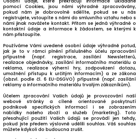
Osobní údaje, které překračují informace ukládané
pomocí Cookies, jsou námi výhradně zpracovávány,
pokud nám je dobrovolně sdělíte, pokud se u nás
registrujete, vstoupíte s námi do smluvního vztahu nebo s
námi jinak navážete kontakt. Přitom se jedná výhradně o
kontaktní údaje a informace k žádostem, se kterými k
nám přistoupíte.
Používáme Vámi uvedené osobní údaje výhradně potud,
jak je to v rámci plnění příslušného účelu zpracování
přípustné (např. registrace, zasílání Newsletterů,
realizace objednávky, zasílání informačního materiálu a
reklama, realizace výherní hry, zodpovězení dotazu,
umožnění přístupu k určitým informacím) a ze zákona
(obzvl. podle čl. 6 EU-DSGVO) přípustné (např. zasílání
reklamy a informačního materiálu trvalým zákazníkům).
Účelem zpracování Vašich údajů je provozování naší
webové stránky a cíleně orientované poskytnutí
podnikově specifických informací i se zobrazením
nabídky našeho zboží a služeb (marketing). Toto
přesahující použití Vašich údajů se provádí jen tehdy,
pokud jste předem výslovně udělili souhlas. Váš souhlas
můžete kdykoli do budoucna zrušit.