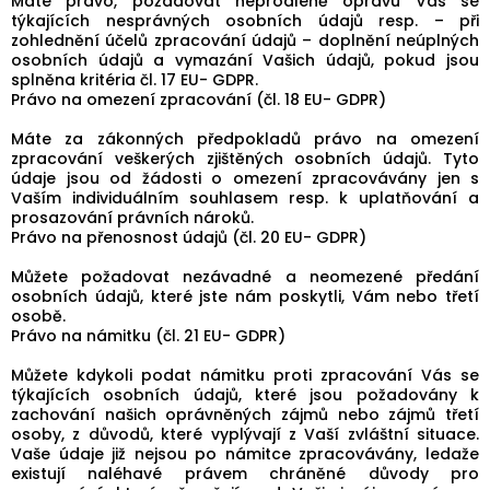
Máte právo, požadovat neprodleně opravu Vás se
týkajících nesprávných osobních údajů resp. – při
zohlednění účelů zpracování údajů – doplnění neúplných
osobních údajů a vymazání Vašich údajů, pokud jsou
splněna kritéria čl. 17 EU- GDPR.
Právo na omezení zpracování (čl. 18 EU- GDPR)
Máte za zákonných předpokladů právo na omezení
zpracování veškerých zjištěných osobních údajů. Tyto
údaje jsou od žádosti o omezení zpracovávány jen s
Vaším individuálním souhlasem resp. k uplatňování a
prosazování právních nároků.
Právo na přenosnost údajů (čl. 20 EU- GDPR)
Můžete požadovat nezávadné a neomezené předání
osobních údajů, které jste nám poskytli, Vám nebo třetí
osobě.
Právo na námitku (čl. 21 EU- GDPR)
Můžete kdykoli podat námitku proti zpracování Vás se
týkajících osobních údajů, které jsou požadovány k
zachování našich oprávněných zájmů nebo zájmů třetí
osoby, z důvodů, které vyplývají z Vaší zvláštní situace.
Vaše údaje již nejsou po námitce zpracovávány, ledaže
existují naléhavé právem chráněné důvody pro