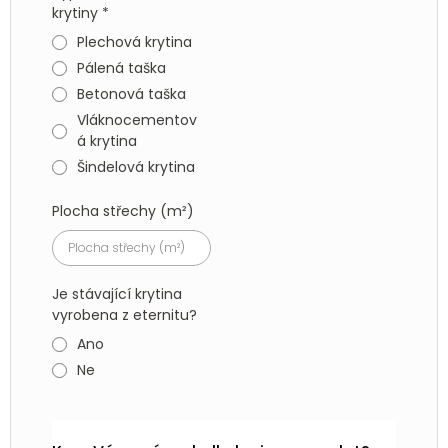
krytiny
*
Plechová krytina
Pálená taška
Betonová taška
Vláknocementov
á krytina
Šindelová krytina
Plocha střechy (m²)
Je stávající krytina
vyrobena z eternitu?
Ano
Ne