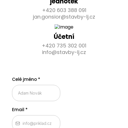
jednotek
+420 603 388 091
jan.gonsior@stavby-lj.cz
Účetní
+420 735 302 001
info@stavby-lj.cz
Celé jméno
*
Email
*