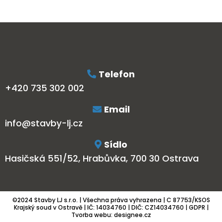
Telefon
+420 735 302 002
Email
info@stavby-lj.cz
Sídlo
Hasičská 551/52, Hrabůvka, 700 30 Ostrava
©2024 Stavby LJ s.r.o. | Všechna práva vyhrazena | C 87753/KSOS
Krajský soud v Ostravě | IČ: 14034760 | DIČ: CZ14034760 |
GDPR
|
Tvorba webu:
designee.cz